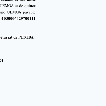
quinze
ne UEMOA et de
 zone UEMOA payable
 01030006429700111
rétariat de l’ESTBA.
24