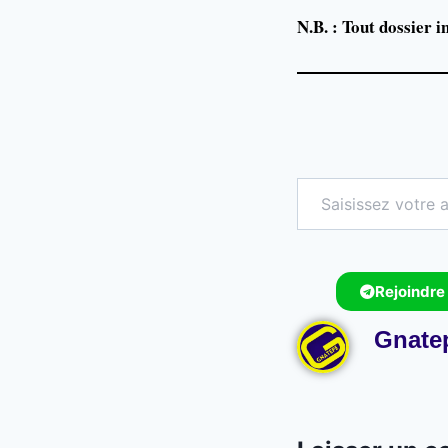
N.B. : Tout dossier i
Rejoindre
Gnate