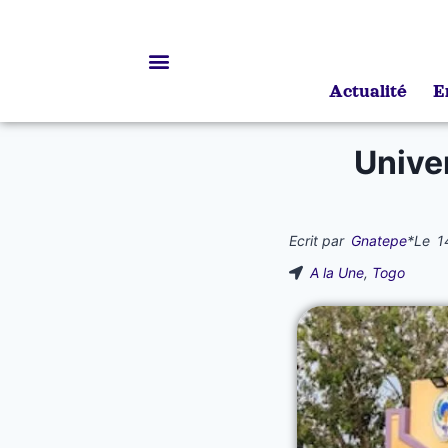
Actualité
E
Bourses d’études
Unive
Ecrit par
Gnatepe
*
Le
1
A la Une
,
Togo