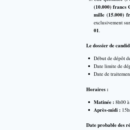
(10.000) francs
mille (15.000) 
exclusivement su
01
.
Le dossier de candid
Début de dépôt de
Date limite de dé
Date de traitemen
Horaires :
Matinée :
8h00 à
Après-midi :
15h
Date probable des ré