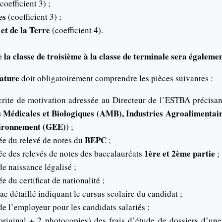
coefficient 3) ;
es
(coefficient 3) ;
 et de la Terre
(coefficient 4).
e la classe de troisième à la classe de terminale sera égaleme
dature
doit obligatoirement comprendre les pièces suivantes :
rite de motivation adressée au Directeur de l’ESTBA précisant 
 Médicales et Biologiques (AMB), Industries Agroalimentair
vironnement (GEE)
) ;
BEPC
ée du relevé de notes du
;
1ère et 2ème partie
ée des relevés de notes des baccalauréats
;
de naissance légalisé ;
e du certificat de nationalité ;
e détaillé indiquant le cursus scolaire du candidat ;
de l’employeur pour les candidats salariés ;
’original + 2 photocopies) des frais d’étude de dossiers d’