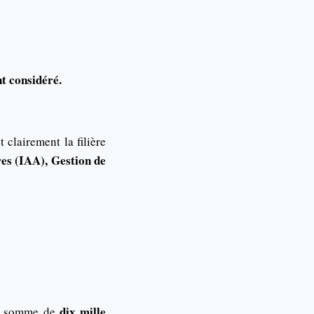
nt considéré.
clairement la filière
es (IAA), Gestion de
dix mille
une somme de