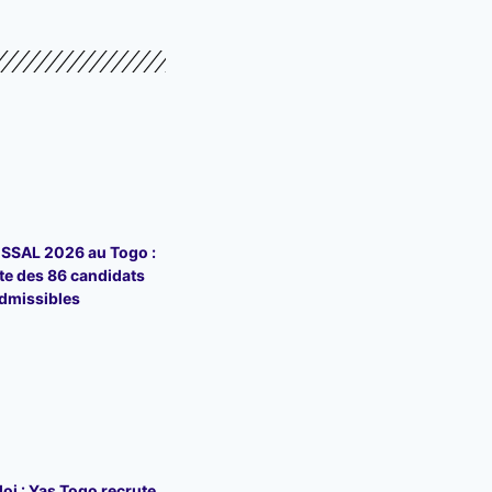
SSAL 2026 au Togo :
iste des 86 candidats
dmissibles
loi : Yas Togo recrute