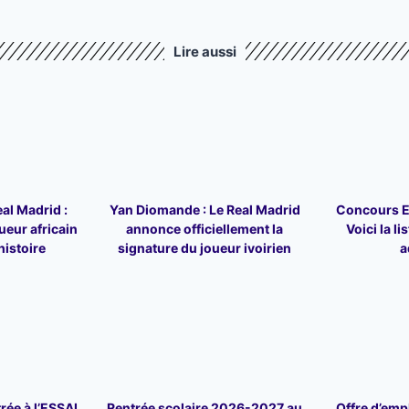
Lire aussi
al Madrid :
Yan Diomande : Le Real Madrid
Concours E
oueur africain
annonce officiellement la
Voici la l
’histoire
signature du joueur ivoirien
a
rée à l’ESSAL
Rentrée scolaire 2026-2027 au
Offre d’emp