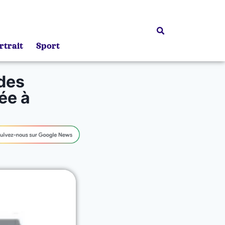
rtrait
Sport
 des
ée à