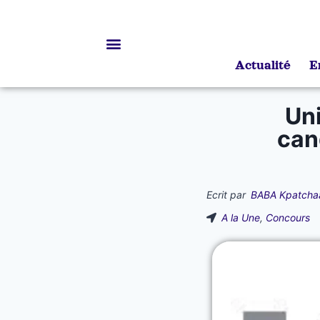
Actualité
E
Bourses d’études
Uni
can
Ecrit par
BABA Kpatcha
A la Une
,
Concours