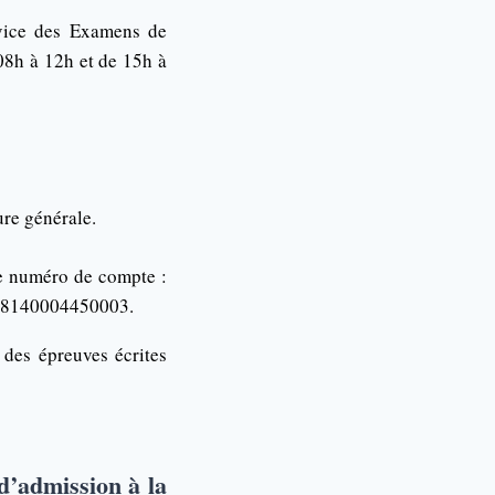
rvice des Examens de
08h à 12h et de 15h à
re générale.
le numéro de compte :
08140004450003.
 des épreuves écrites
d’admission à la