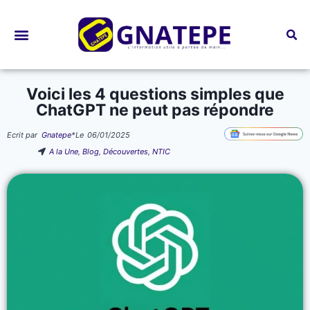
Bourses d’études
Voici les 4 questions simples que
ChatGPT ne peut pas répondre
Ecrit par
Gnatepe
*
Le
06/01/2025
A la Une
,
Blog
,
Découvertes
,
NTIC