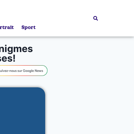
rtrait
Sport
énigmes
ses!