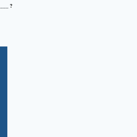
____ ?