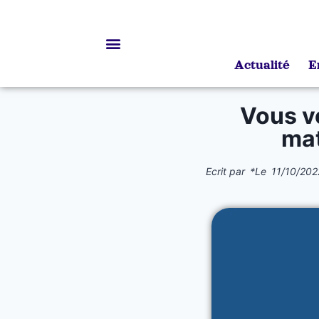
Actualité
E
Bourses d’études
Vous v
mat
Ecrit par
*
Le
11/10/202