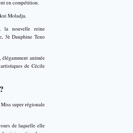
ent en compétition.
kui Moladja.
 la nouvelle reine
e, 3è Dauphine Teno
te, élégamment animée
rtistiques de Cécile
?
 Miss super régionale
urs de laquelle elle