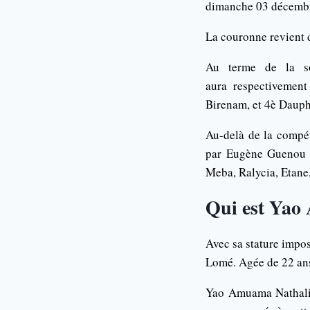
dimanche 03 décembr
La couronne revient
Au terme de la so
aura respectivemen
Birenam, et 4è Dauph
Au-delà de la compét
par Eugène Guenou e
Meba, Ralycia, Etane
Qui est Yao
Avec sa stature impo
Lomé. Agée de 22 ans,
Yao Amuama Nathalie