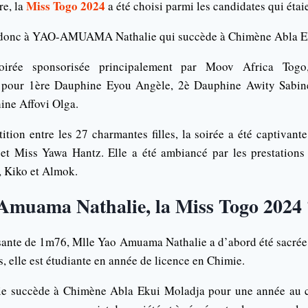
Miss Togo 2024
e, la
a été choisi parmi les candidates qui étai
 donc à YAO-AMUAMA Nathalie qui succède à Chimène Abla E
irée sponsorisée principalement par Moov Africa Togo,
t pour 1ère Dauphine Eyou Angèle, 2è Dauphine Awity Sabin
ine Affovi Olga.
ition entre les 27 charmantes filles, la soirée a été captivan
t Miss Yawa Hantz. Elle a été ambiancé par les prestations a
, Kiko et Almok.
 Amuama Nathalie, la Miss Togo 2024 
sante de 1m76, Mlle Yao Amuama Nathalie a d’abord été sacrée
 elle est étudiante en année de licence en Chimie.
 succède à Chimène Abla Ekui Moladja pour une année au co