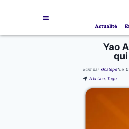
Actualité
E
Bourses d’études
Yao A
qui
Ecrit par
Gnatepe
*
Le
0
A la Une
,
Togo