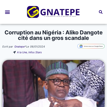
Bourses d’études
Corruption au Nigéria : Aliko Dangote
cité dans un gros scandale
Ecrit par
Gnatepe
*
Le
06/01/2024
A la Une
,
Infos Stars