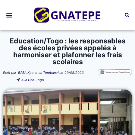
Bourses d’études
Education/Togo : les responsables
des écoles privées appelés à
harmoniser et plafonner les frais
scolaires
Ecrit par
BABA Kpatchaa Tombana
*
Le
29/08/2023
A la Une
,
Togo