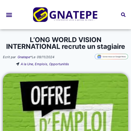
Bourses d’études
L’ONG WORLD VISION
INTERNATIONAL recrute un stagiaire
Ecrit par
Gnatepe
*
Le
09/11/2024
A la Une
,
Emplois
,
Opportunités