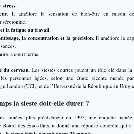
stress
e
.
eur
. Il améliore la sensation de bien-être en raison d
 sérotonine.
et la fatigue au travail.
entissage, la concentration et la précision
. Il améliore la ca
ssances.
oire
à court terme.
té du cerveau.
Les siestes courtes jouent un rôle clé dans la
z les personnes âgées, selon une étude récente menée pa
ege London (UCL) et de l’Université de la République en Urugu
ps la sieste doit-elle durer ?
es années, plus précisément en 1995, une enquête menée 
y Board des États-Unis, a donné une réponse concrète qui a 
la sieste idéale devrait durer 26 minutes.
e :