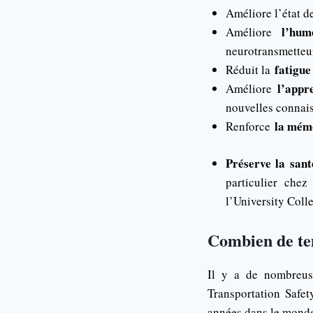
Améliore l’état d
l’hum
Améliore
neurotransmetteur
fatigue 
Réduit la
l’appr
Améliore
nouvelles connai
la mém
Renforce
Préserve la san
particulier che
l’University Coll
Combien de tem
Il y a de nombreus
Transportation Safet
années dans le mond