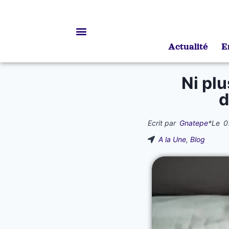
Actualité
E
Bourses d’études
Ni plu
d
Ecrit par
Gnatepe
*
Le
0
A la Une
,
Blog