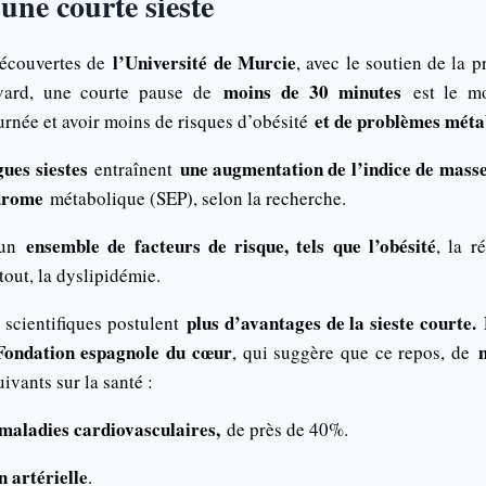
une courte sieste
l’Université de Murcie
écouvertes de
, avec le soutien de la p
moins de 30 minutes
vard, une courte pause de
est le mo
et de problèmes méta
ournée et avoir moins de risques d’obésité
gues siestes
une augmentation de l’indice de masse
entraînent
drome
métabolique (SEP), selon la recherche.
ensemble de facteurs de risque, tels que l’obésité
 un
, la r
tout, la dyslipidémie.
plus d’avantages de la sieste courte.
 scientifiques postulent
Fondation espagnole du cœur
, qui suggère que ce repos, de
uivants sur la santé :
aladies cardiovasculaires,
de près de 40%.
 artérielle
.