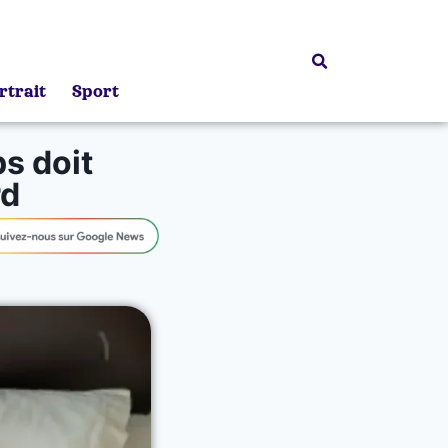
rtrait
Sport
ps doit
rd