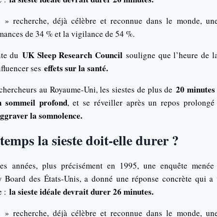
le » recherche, déjà célèbre et reconnue dans le monde, u
mances de 34 % et la vigilance de 54 %.
UK Sleep Research Council
nte du
souligne que l’heure de la 
effets sur la santé.
nfluencer ses
20 minutes
 chercheurs au Royaume-Uni, les siestes de plus de
n sommeil profond
, et se réveiller après un repos prolong
aggraver la somnolence.
emps la sieste doit-elle durer ?
es années, plus précisément en 1995, une enquête menée 
y Board des États-Unis, a donné une réponse concrète qui a 
la sieste idéale devrait durer 26 minutes.
e :
le » recherche, déjà célèbre et reconnue dans le monde, u