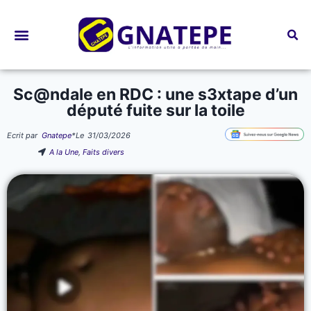
Bourses d’études
Sc@ndale en RDC : une s3xtape d’un
député fuite sur la toile
Ecrit par
Gnatepe
*
Le
31/03/2026
A la Une
,
Faits divers