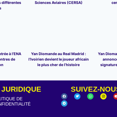
 différentes
Sciences Aviaires (CERSA)
ce
s
trée à l’ENA
Yan Diomande au Real Madrid :
Yan Dioman
entres de
l’Ivoirien devient le joueur africain
annonce
on
le plus cher de l’histoire
signature
JURIDIQUE
SUIVEZ-NOU
ITIQUE DE
FIDENTIALITÉ