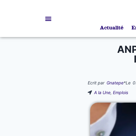
Actualité
E
Bourses d’études
ANP
Ecrit par
Gnatepe
*
Le
0
A la Une
,
Emplois