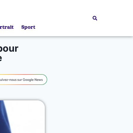
rtrait
Sport
pour
e