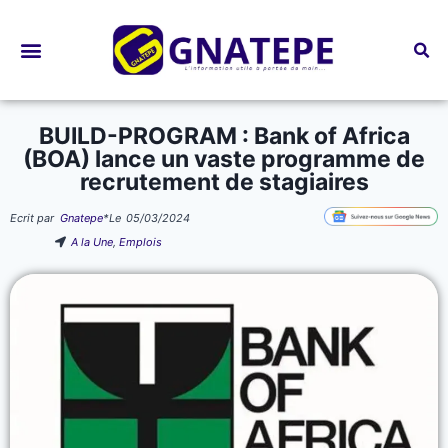
Bourses d’études
BUILD-PROGRAM : Bank of Africa
(BOA) lance un vaste programme de
recrutement de stagiaires
Ecrit par
Gnatepe
*
Le
05/03/2024
A la Une
,
Emplois