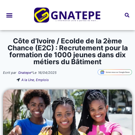
Bourses d’études
Côte d’Ivoire / Ecolde de la 2ème
Chance (E2C) : Recrutement pour la
formation de 1000 jeunes dans dix
métiers du Bâtiment
Ecrit par
Gnatepe
*
Le
16/04/2025
A la Une
,
Emplois