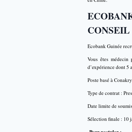
ECOBAN
CONSEIL 
Ecobank Guinée recru
Vous êtes médecin p
d’expérience dont 5 a
Poste basé à Conakr
Type de contrat : Pre
Date limite de soumi
Sélection finale : 10 
Pour postuler :