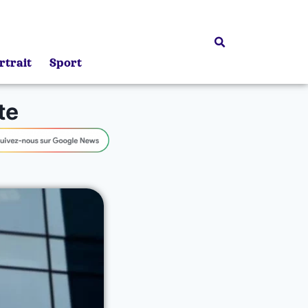
rtrait
Sport
te