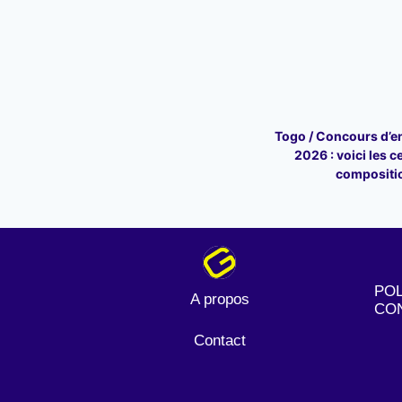
Togo / Concours d’en
2026 : voici les c
compositi
POL
A propos
CON
Contact