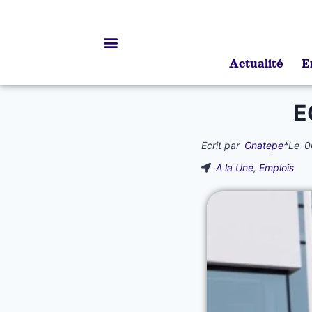
Actualité
E
Bourses d’études
E
Ecrit par
Gnatepe
*
Le
0
A la Une
,
Emplois