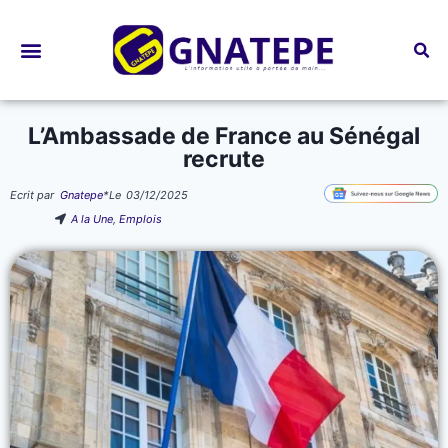
Bourses d’études
L’Ambassade de France au Sénégal
recrute
Ecrit par
Gnatepe
*
Le
03/12/2025
A la Une
,
Emplois