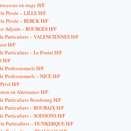
rocessus en stage H/F
èle Privée – LILLE H/F
tèle Privée – BERCK H/F
nce Adjoint – BOURGES H/F
tèle Particuliers – VALENCIENNES H/F
nior H/F
le Particuliers – Le Pontet H/F
al H/F
èle Professionnels H/F
èle Professionnels – NICE H/F
 Privé H/F
stion en Alternance H/F
le Particuliers Strasbourg H/F
èle Particuliers – ROUBAIX H/F
èle Particuliers – SOISSONS H/F
tèle Particuliers – DUNKERQUE H/F