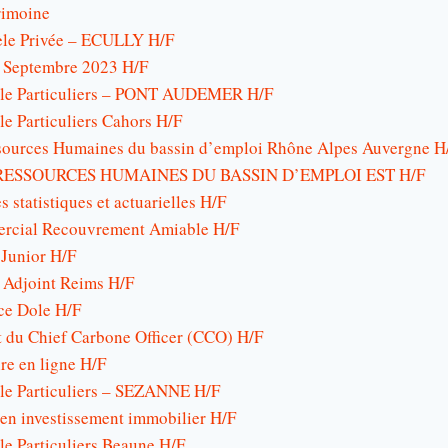
rimoine
tèle Privée – ECULLY H/F
 Septembre 2023 H/F
tèle Particuliers – PONT AUDEMER H/F
èle Particuliers Cahors H/F
ources Humaines du bassin d’emploi Rhône Alpes Auvergne H
ESSOURCES HUMAINES DU BASSIN D’EMPLOI EST H/F
 statistiques et actuarielles H/F
ercial Recouvrement Amiable H/F
 Junior H/F
s Adjoint Reims H/F
ce Dole H/F
du Chief Carbone Officer (CCO) H/F
re en ligne H/F
èle Particuliers – SEZANNE H/F
en investissement immobilier H/F
èle Particuliers Beaune H/F