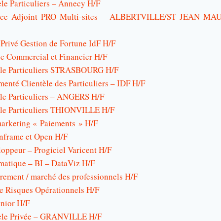
èle Particuliers – Annecy H/F
ence Adjoint PRO Multi-sites – ALBERTVILLE/ST JEAN 
Privé Gestion de Fortune IdF H/F
ge Commercial et Financier H/F
tèle Particuliers STRASBOURG H/F
menté Clientèle des Particuliers – IDF H/F
èle Particuliers – ANGERS H/F
tèle Particuliers THIONVILLE H/F
marketing « Paiements » H/F
nframe et Open H/F
oppeur – Progiciel Varicent H/F
matique – BI – DataViz H/F
rement / marché des professionnels H/F
te Risques Opérationnels H/F
unior H/F
tèle Privée – GRANVILLE H/F