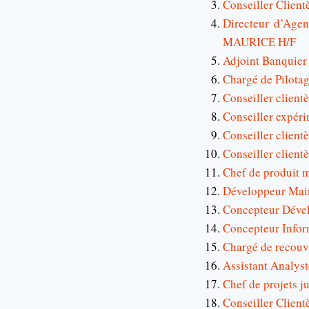
Conseiller Client
Directeur d’Ag
MAURICE H/F
Adjoint Banquier 
Chargé de Pilota
Conseiller clien
Conseiller expéri
Conseiller client
Conseiller clien
Chef de produit 
Développeur Mai
Concepteur Dével
Concepteur Infor
Chargé de recouv
Assistant Analys
Chef de projets j
Conseiller Clien