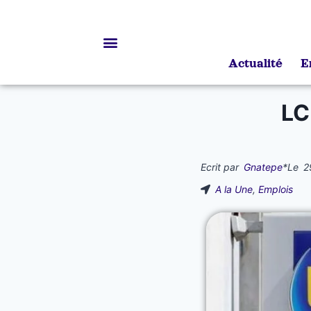
Actualité
E
Bourses d’études
LC
Ecrit par
Gnatepe
*
Le
2
A la Une
,
Emplois