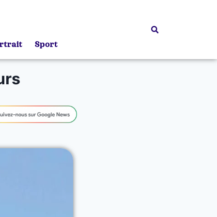
rtrait
Sport
urs