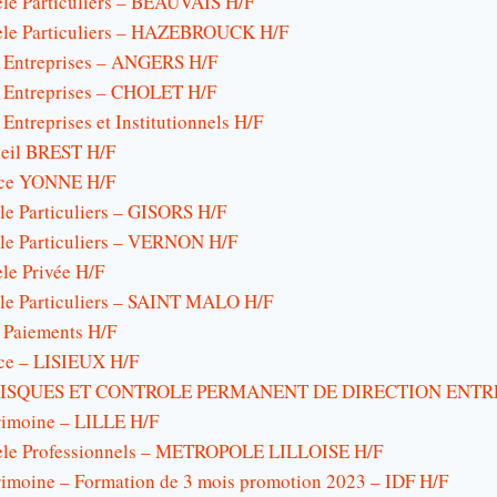
èle Particuliers – BEAUVAIS H/F
tèle Particuliers – HAZEBROUCK H/F
s Entreprises – ANGERS H/F
s Entreprises – CHOLET H/F
Entreprises et Institutionnels H/F
ueil BREST H/F
nce YONNE H/F
èle Particuliers – GISORS H/F
èle Particuliers – VERNON H/F
èle Privée H/F
tèle Particuliers – SAINT MALO H/F
– Paiements H/F
ce – LISIEUX H/F
ISQUES ET CONTROLE PERMANENT DE DIRECTION ENTRE
trimoine – LILLE H/F
tèle Professionnels – METROPOLE LILLOISE H/F
trimoine – Formation de 3 mois promotion 2023 – IDF H/F