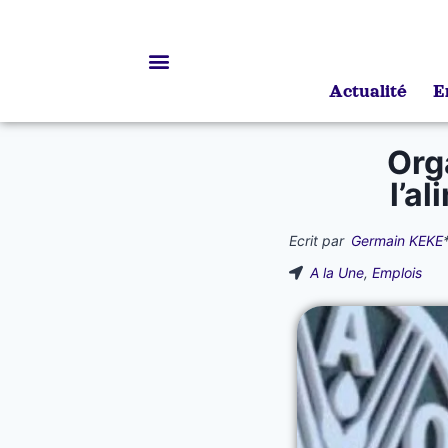
Actualité
E
Bourses d’études
Org
l’a
Ecrit par
Germain KEKE
A la Une
,
Emplois