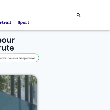
rtrait
Sport
pour
rute