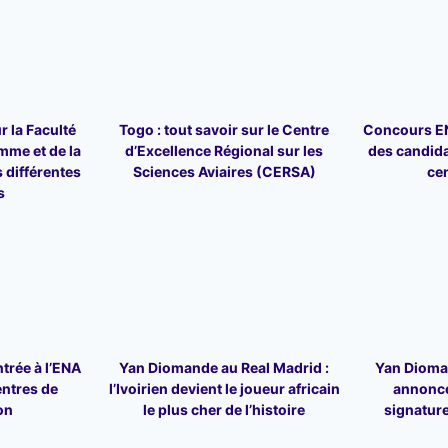
r la Faculté
Togo : tout savoir sur le Centre
Concours ENA
mme et de la
d’Excellence Régional sur les
des candid
 différentes
Sciences Aviaires (CERSA)
ce
s
trée à l’ENA
Yan Diomande au Real Madrid :
Yan Dioman
entres de
l’Ivoirien devient le joueur africain
annonce
on
le plus cher de l’histoire
signature