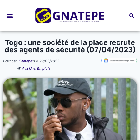
Bourses d’études
Togo : une société de la place recrute
des agents de sécurité (07/04/2023)
Ecrit par
Gnatepe
*
Le
29/03/2023
A la Une
,
Emplois