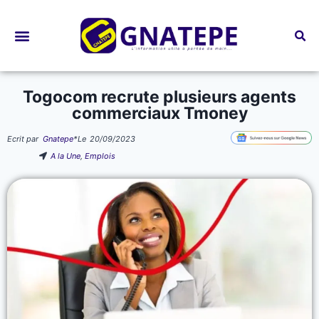
Bourses d’études
Togocom recrute plusieurs agents
commerciaux Tmoney
Ecrit par
Gnatepe
*
Le
20/09/2023
A la Une
,
Emplois