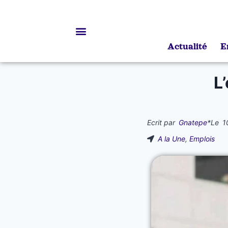
Actualité
E
Bourses d’études
L
Ecrit par
Gnatepe
*
Le
1
A la Une
,
Emplois