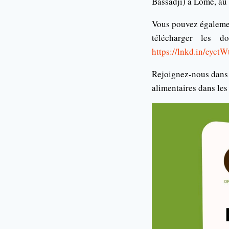
Bassadji) à Lomé, au
Vous pouvez égaleme
télécharger les d
https://lnkd.in/eyct
Rejoignez-nous dans c
alimentaires dans les