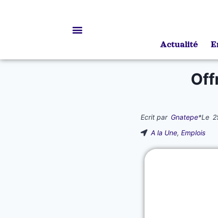
Actualité
E
Bourses d’études
Off
Ecrit par
Gnatepe
*
Le
2
A la Une
,
Emplois