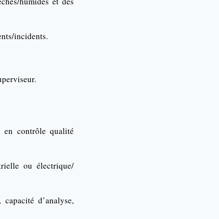
sèches/humides et des
nts/incidents.
uperviseur.
en contrôle qualité
ielle ou électrique/
 capacité d’analyse,