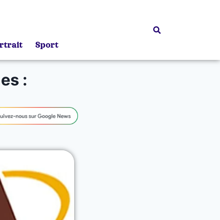
rtrait
Sport
es :